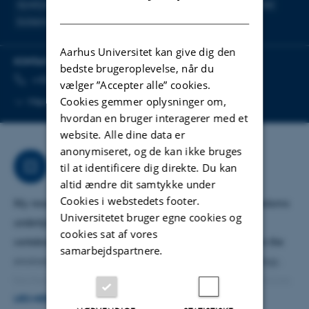
dyrefysiologi
mitokondria
ilttransport og respiration
hypoksi
DANISH
biokemi og stofskifte
Aarhus Universitet kan give dig den
KONTAKTINFO
bedste brugeroplevelse, når du
TELEFONNUMMER
MAILADRESSE
+45 23 83 84 87
Send mail
vælger ”Accepter alle” cookies.
Kopier
Cookies gemmer oplysninger om,
Mere
Aarhus C, 1131-230
telefonnummer
hvordan en bruger interagerer med et
website. Alle dine data er
anonymiseret, og de kan ikke bruges
Forskning
til at identificere dig direkte. Du kan
altid ændre dit samtykke under
Cookies i webstedets footer.
My research interest is to understand molecular mechanisms
Universitetet bruger egne cookies og
underlying hypoxia tolerance in animals, particularly in
cookies sat af vores
vertebrate species able to cope with little or no oxygen in the
samarbejdspartnere.
environment. We integrate classic whole animal physiology,
biochemistry and molecular biology to unravel how processes
LÆS MERE
related to oxygen transport and oxygen consumption are