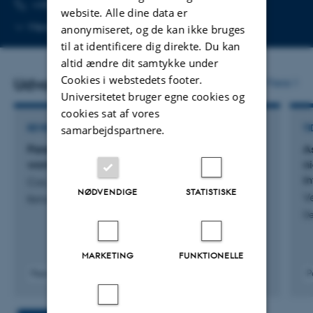
TELEFONNUMMER
MAILADRESSE
+45 87 16 21 27
Send mail
website. Alle dine data er
Kopier
Mere
Aarhus C
anonymiseret, og de kan ikke bruges
telefonnummer
til at identificere dig direkte. Du kan
altid ændre dit samtykke under
Cookies i webstedets footer.
Udvalgte publikationer
Flere
Universitetet bruger egne cookies og
cookies sat af vores
REVIEW
TI
samarbejdspartnere.
Parenthood as an inflection point for men and
A
women’s patterns of interdependence
n
i
Cox, C. & Parsons, C.
NØDVENDIGE
STATISTISKE
Ve
Behavioral and Brain Sciences
De
MARKETING
FUNKTIONELLE
Peer-reviewed
P
Digital
version