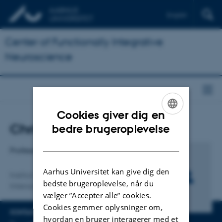
English
Center of Functionally Integrative
Neuroscience
Cookies giver dig en
ENGLISH
Titel
Christine Parsons
bedre brugeroplevelse
Primær tilknytning
DANISH
Professor, PhD
Aarhus Universitet kan give dig den
Institut for Klinisk Medicin
bedste brugeroplevelse, når du
Interacting Minds Centre (IMC)
vælger ”Accepter alle” cookies.
Cookies gemmer oplysninger om,
KONTAKTINFO
hvordan en bruger interagerer med et