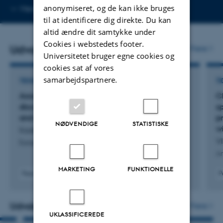
Kopier
anonymiseret, og de kan ikke bruges
Mere
Viborg
mailadresse
til at identificere dig direkte. Du kan
altid ændre dit samtykke under
Cookies i webstedets footer.
Udvalgte publikationer
Flere
Universitetet bruger egne cookies og
cookies sat af vores
samarbejdspartnere.
TIDSSKRIFTARTIKEL
TI
Association of left ventricular mass with
C
discordant stress cardiac magnetic resonance
s
and coronary angiography
p
NØDVENDIGE
STATISTISKE
w
Kader, K. +13.
V
European Journal of Echocardiography
Ar
MARKETING
FUNKTIONELLE
Peer-reviewed
P
Digital
version
attached
Udvalgte aktiviteter
Flere
UKLASSIFICEREDE