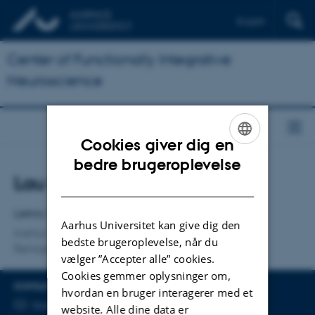
English
Center of Functionally Integrative
Neuroscience
Cookies giver dig en
ENGLISH
bedre brugeroplevelse
Titel
Lau Brix
DANISH
Primær tilknytning
Lektor, MR-fysiker, ph.d.
Aarhus Universitet kan give dig den
Institut for Klinisk Medicin
bedste brugeroplevelse, når du
Røntgen og Skanning, HEM
vælger ”Accepter alle” cookies.
Cookies gemmer oplysninger om,
KONTAKTINFO
hvordan en bruger interagerer med et
MAILADRESSE
laubrix@clin.au.dk
website. Alle dine data er