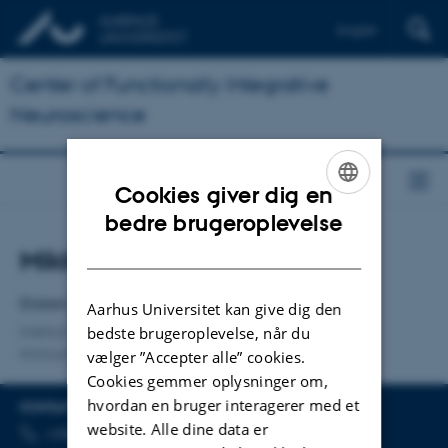
English
Center of Functionally Integrative
Neuroscience
Cookies giver dig en
ENGLISH
bedre brugeroplevelse
DANISH
Titel
Mikkel Steen Petersen
Primær tilknytning
Ekstern lektor
Aarhus Universitet kan give dig den
Institut for Klinisk Medicin
bedste brugeroplevelse, når du
Immunologi
vælger ”Accepter alle” cookies.
Cookies gemmer oplysninger om,
hvordan en bruger interagerer med et
KONTAKTINFO
website. Alle dine data er
TELEFONNUMMER
MAILADRESSE
+45 78 45 50 17
Send mail