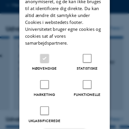
anonymiseret, og de kan ikke bruges
Kopier
Mere
Aarhus N
til at identificere dig direkte. Du kan
telefonnummer
altid ændre dit samtykke under
Cookies i webstedets footer.
Udvalgte publikationer
Flere
Universitetet bruger egne cookies og
cookies sat af vores
samarbejdspartnere.
TIDSSKRIFTARTIKEL
s
A low level of naturally occurring antibodies
associates with functional antibody deficiency
NØDVENDIGE
STATISTISKE
Bernth Jensen, J. +7.
Clinical Immunology
MARKETING
FUNKTIONELLE
Peer-reviewed
Digital
version
attached
Udvalgte aktiviteter
Flere
UKLASSIFICEREDE