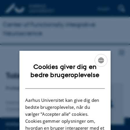
English
Center of Functionally Integrative
Neuroscience
Cookies giver dig en
ENGLISH
Titel
Tobias Wang
bedre brugeroplevelse
Primær tilknytning
DANISH
Professor
Aarhus Universitet kan give dig den
Institut for Biologi
bedste brugeroplevelse, når du
Zoofysiologi
vælger ”Accepter alle” cookies.
Cookies gemmer oplysninger om,
KONTAKTINFO
hvordan en bruger interagerer med et