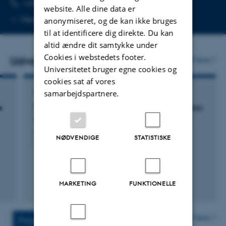
TELEFONNUMMER
MAILADRESSE
+45 51 37 77 37
Send mail
website. Alle dine data er
Kopier
Mere
Aarhus C, 1131-223
anonymiseret, og de kan ikke bruges
telefonnummer
til at identificere dig direkte. Du kan
altid ændre dit samtykke under
Cookies i webstedets footer.
Udvalgte publikationer
Flere
Universitetet bruger egne cookies og
cookies sat af vores
samarbejdspartnere.
TIDSSKRIFTARTIKEL
e
The effects of 6-nitrodopamine on the systemic
vasculature of South American rattlesnakes
de Oliveira, M. +7.
NØDVENDIGE
STATISTISKE
The Journal of experimental biology
MARKETING
FUNKTIONELLE
Peer-reviewed
Digital
version
attached
Flere
Projekter
Aktiviteter