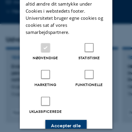
MAILADRESSE
malthe@ece.au.dk
altid ændre dit samtykke under
Kopier
Cookies i webstedets footer.
Mere
Aarhus N
mailadresse
Universitetet bruger egne cookies og
cookies sat af vores
samarbejdspartnere.
Udvalgte publikationer
NØDVENDIGE
STATISTISKE
TIDSSKRIFTARTIKEL
TI
Evidence accumulation in temperature
Mi
perception: Distinct effects of spatial
i
summation and lateral inhibition
I
MARKETING
FUNKTIONELLE
Krænge, C. +5.
Ni
Cognition
Th
UKLASSIFICEREDE
Peer-reviewed
P
Digital
version
Accepter alle
attached