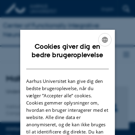
English
Center of Functionally Integrative
Neuroscience
Cookies giver dig en
ENGLISH
bedre brugeroplevelse
DANISH
Titel
Malthe Brændholt
Aarhus Universitet kan give dig den
Primær tilknytning
bedste brugeroplevelse, når du
Undervisningsassistent
vælger ”Accepter alle” cookies.
Cookies gemmer oplysninger om,
Institut for Elektro- og
hvordan en bruger interagerer med et
Computerteknologi
website. Alle dine data er
anonymiseret, og de kan ikke bruges
KONTAKTINFO
til at identificere dig direkte. Du kan