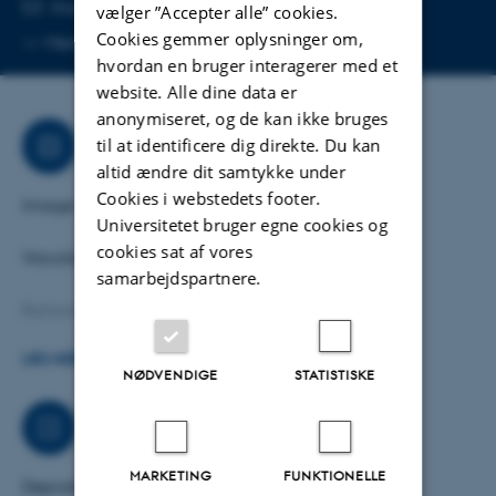
MAILADRESSE
rham@clin.au.dk
vælger ”Accepter alle” cookies.
Kopier
Cookies gemmer oplysninger om,
Mere
Aarhus N
mailadresse
hvordan en bruger interagerer med et
website. Alle dine data er
anonymiseret, og de kan ikke bruges
Forskning
til at identificere dig direkte. Du kan
altid ændre dit samtykke under
Cookies i webstedets footer.
Image analysis.
Universitetet bruger egne cookies og
cookies sat af vores
Vacular imaging.
samarbejdspartnere.
Rational use of imaging and intervention
LÆS MERE
Technical development in MRI
NØDVENDIGE
STATISTISKE
www.HEADWISE.dk
Arbejdsområder
MARKETING
FUNKTIONELLE
Depratment of radiology, intervention section