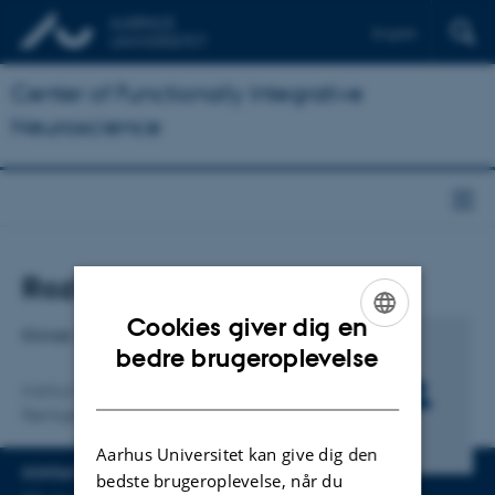
English
Center of Functionally Integrative
Neuroscience
Titel
Rozh Al-Mashhadi
Primær tilknytning
Cookies giver dig en
Klinisk lektor, Læge, ph.d.
ENGLISH
bedre brugeroplevelse
DANISH
Institut for Klinisk Medicin
Røntgen og Skanning
Aarhus Universitet kan give dig den
CV
KONTAKTINFO
bedste brugeroplevelse, når du